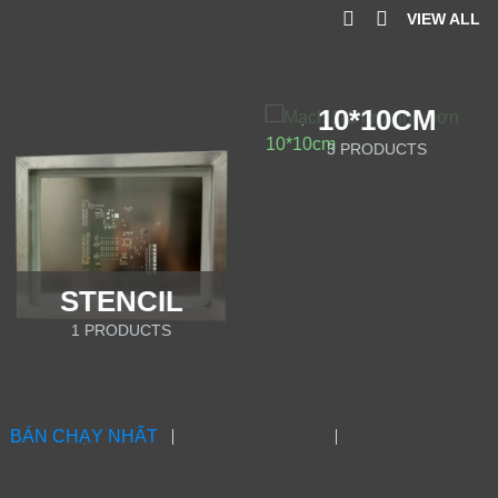
DANH MỤC SẢN PHẨM
VIEW ALL
MẠCH 1-2 LỚP
NHỎ HƠN
10*10CM
3 PRODUCTS
STENCIL
1 PRODUCTS
BÁN CHẠY NHẤT
SẢN PHẨM MỚI
ĐƯỢC QUAN TÂM