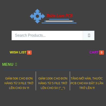
WISH LIST
CART
0
0
MENU
0
0
0
GIẢM 50K CHO ĐƠN
GIẢM 100K CHO ĐƠN
TẶNG MỠ HÀN, THƯỚC
HÀNG TỪ 3 FILE TRỞ
HÀNG TỪ 5 FILE TRỞ
PCB CHO KH ĐẶT 3 LẦN
LÊN CHO SV !!!
LÊN CHO SV (^_^)
TRỞ LÊN !!!