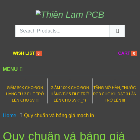
WISH LIST
CART
0
0
MENU
0
0
0
GIẢM 50K CHO ĐƠN
GIẢM 100K CHO ĐƠN
TẶNG MỠ HÀN, THƯỚC
HÀNG TỪ 3 FILE TRỞ
HÀNG TỪ 5 FILE TRỞ
PCB CHO KH ĐẶT 3 LẦN
LÊN CHO SV !!!
LÊN CHO SV (^_^)
TRỞ LÊN !!!
Home
Quy chuẩn và bảng giá mạch in
Quy chuẩn và bảng giá