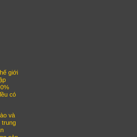
hế giới
tập
 90%
đều có
dào và
 trung
ần