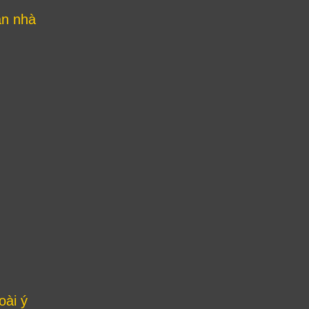
ận nhà
oài ý