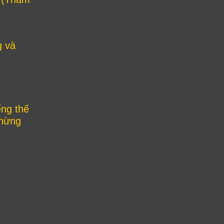
g và
ếng thế
chừng