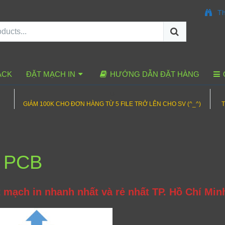
Th
ACK
ĐẶT MẠCH IN
HƯỚNG DẪN ĐẶT HÀNG
0
GIẢM 100K CHO ĐƠN HÀNG TỪ 5 FILE TRỞ LÊN CHO SV (^_^)
T
M PCB
 mạch in nhanh nhất và rẻ nhất TP. Hồ Chí Min