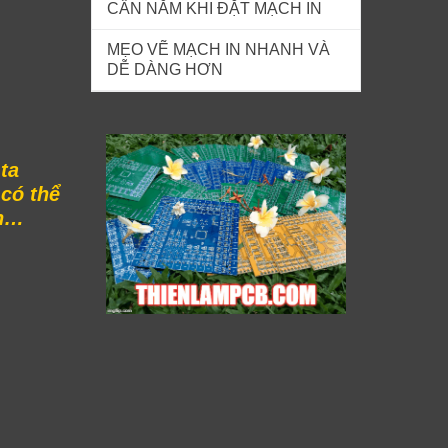
CẦN NẮM KHI ĐẶT MẠCH IN
MẸO VẼ MẠCH IN NHANH VÀ
DỄ DÀNG HƠN
ta
có thể
ốn…