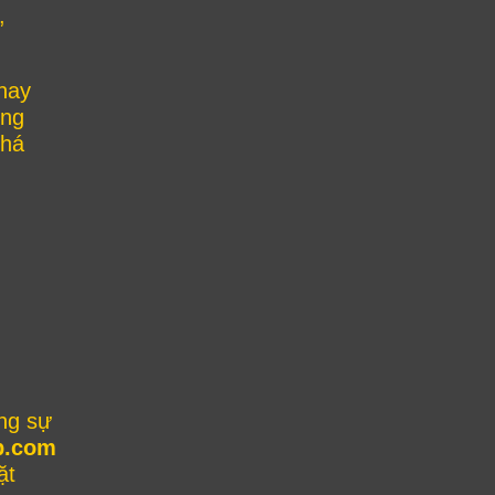
,
hay
ông
khá
ng sự
b.com
ặt