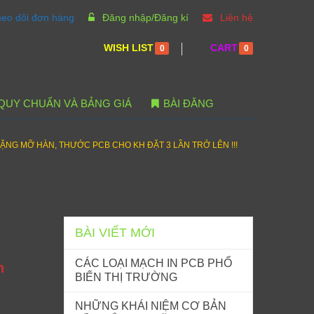
eo dõi đơn hàng
Đăng nhập/Đăng kí
Liên hệ
WISH LIST
CART
0
0
QUY CHUẨN VÀ BẢNG GIÁ
BÀI ĐĂNG
0
ẶNG MỠ HÀN, THƯỚC PCB CHO KH ĐẶT 3 LẦN TRỞ LÊN !!!
BÀI VIẾT MỚI
CÁC LOẠI MẠCH IN PCB PHỔ
h
BIẾN THỊ TRƯỜNG
NHỮNG KHÁI NIỆM CƠ BẢN