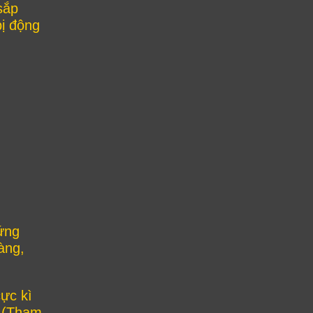
sắp
bị động
ứng
àng,
ực kì
. (Tham