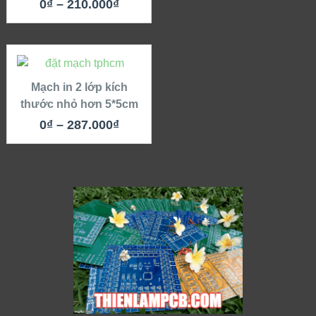
0
₫
–
210.000
₫
THÊM
MẠCH VÀO
GIỎ
Mạch in 2 lớp kích
thước nhỏ hơn 5*5cm
QUICK LOOK
0
₫
–
287.000
₫
VIEW DETAILS