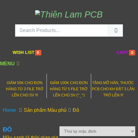
WISH LIST
CART
0
0
MENU
0
0
0
GIẢM 50K CHO ĐƠN
GIẢM 100K CHO ĐƠN
TẶNG MỠ HÀN, THƯỚC
HÀNG TỪ 3 FILE TRỞ
HÀNG TỪ 5 FILE TRỞ
PCB CHO KH ĐẶT 3 LẦN
LÊN CHO SV !!!
LÊN CHO SV (^_^)
TRỞ LÊN !!!
Home
Sản phẩm Màu phủ
Đỏ
ĐỎ
Màu xanh lá thời gian gia