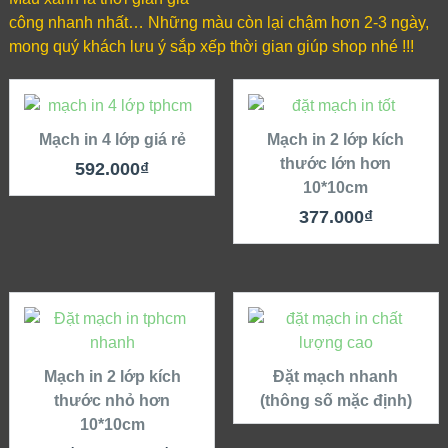
công nhanh nhất… Những màu còn lại chậm hơn 2-3 ngày,
mong quý khách lưu ý sắp xếp thời gian giúp shop nhé !!!
THÊM
THÊM
MẠCH VÀO
MẠCH VÀO
GIỎ
GIỎ
Mạch in 4 lớp giá rẻ
Mạch in 2 lớp kích
QUICK LOOK
thước lớn hơn
QUICK LOOK
592.000
₫
10*10cm
VIEW DETAILS
VIEW DETAILS
377.000
₫
THÊM
THÊM
MẠCH VÀO
MẠCH VÀO
GIỎ
GIỎ
Mạch in 2 lớp kích
QUICK LOOK
Đặt mạch nhanh
QUICK LOOK
thước nhỏ hơn
(thông số mặc định)
10*10cm
VIEW DETAILS
VIEW DETAILS